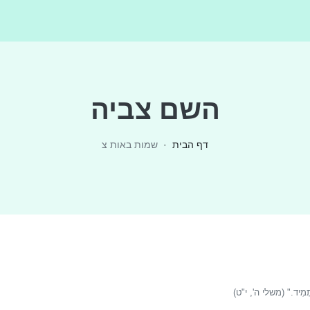
השם
צביה
דף הבית
שמות באות
צ
גֶּה תָמִיד." (משלי ה', י"ט)