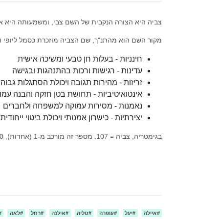
צביה היא הצורה הנקבית של השם צבי, ומשמעותה היא אייל
מקור השם הוא מהתנ"ך, שם הצביה מוזכרת כסמל ליופי ולח
חינניות - בעלות חן טבעי ומשיכה אישית
עדינות - רגישות ורכות בהתנהגות ובגישה
זריזות - מהירות תגובה ויכולת הסתגלות גבוה
אינטואיטיביות - תחושת בטן חזקה והבנה עמ
נאמנות - מסירות עמוקה למשפחה ולחברים
יצירתיות - כישרון אמנותי ויכולת ביטוי ייחודית
בגימטריה, צביה = 107. מספר זה מורכב מ-1 (אחדות), 0 (אינסוף), ו-7 (שלמות רוחנית). הצירוף מרמז על קשר עמוק בין הארצי לשמיימי, ועל היכולת להביא הרמוניה לעולם.
#
איילה
#
יעל
#
עופרה
#
טליה
#
אילנה
#
רחל
#
לאה
#